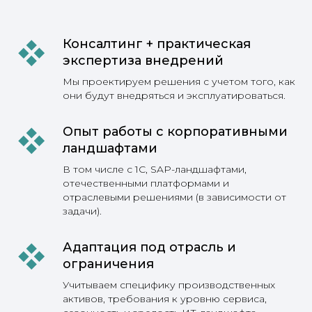
продукты ведущих российских вендоров,
но и нишевые сервисы для
узкоспециализированных отраслевых задач.
Консалтинг + практическая
Кроме того, мы всегда смотрим шире
нашего продуктового портфеля и
экспертиза внедрений
подбираем решения под индивидуальный
запрос или потребности бизнеса. Если
Мы проектируем решения с учетом того, как
нужны дроны-доставщики между городами
они будут внедряться и эксплуатироваться.
или роботы для сортировки семян, то мы их
найдем.
Опыт работы с корпоративными
ландшафтами
В том числе с 1С, SAP-ландшафтами,
отечественными платформами и
отраслевыми решениями (в зависимости от
задачи).
info@roxit.ru
Адаптация под отрасль и
ИНН 7814841020
ограничения
ОГРН 1247800069582
Учитываем специфику производственных
ОКВЭД 62.01 Разработка компьютерного
активов, требования к уровню сервиса,
программного обеспечения»