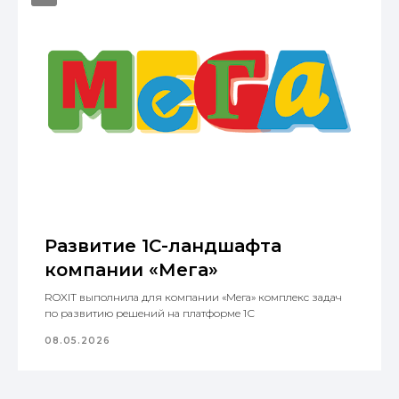
Развитие 1С-ландшафта
компании «Мега»
ROXIT выполнила для компании «Мега» комплекс задач
Мы — опора
по развитию решений на платформе 1С
в архитектуре
трансформации
08.05.2026
ROXIT — дочерняя компания ГК
«КОРУС Консалтинг».