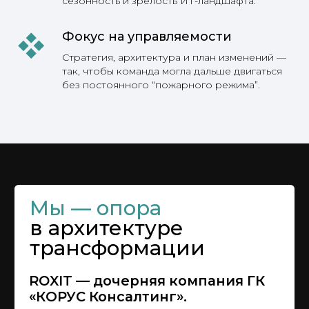
сезонность и зрелость ИТ-ландшафта.
Фокус на управляемости
Политика конфиденциальности
© ROXIT (ООО «РОКС КОНСАЛТИНГ») 2025
Стратегия, архитектура и план изменений —
так, чтобы команда могла дальше двигаться
без постоянного “пожарного режима”.