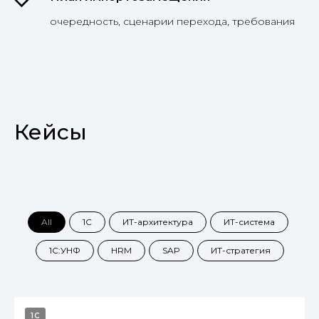
очередность, сценарии перехода, требования
Кейсы
All
1С
ИТ-архитектура
ИТ-система
1С:УНФ
HRM
SAP
ИТ-стратегия
1С