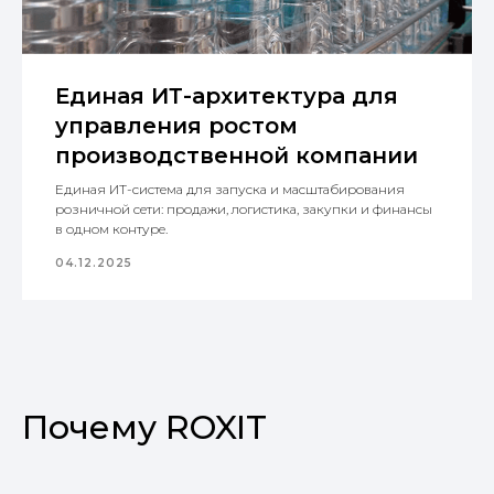
Единая ИТ-архитектура для
управления ростом
+7
производственной компании
Единая ИТ-система для запуска и масштабирования
розничной сети: продажи, логистика, закупки и финансы
в одном контуре.
04.12.2025
Оставить заявку
Есть все для решения ваших задач
Почему ROXIT
Каждое решение, которое предлагаем
нашим клиентам, мы тщательно изучаем и
тестируем. В нашем портфеле есть не только