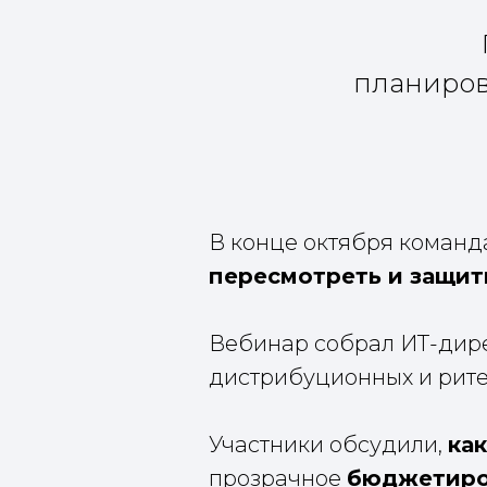
планиров
В конце октября команда
пересмотреть и защит
Вебинар собрал ИТ-дире
дистрибуционных и рит
Участники обсудили,
ка
прозрачное
бюджетиро