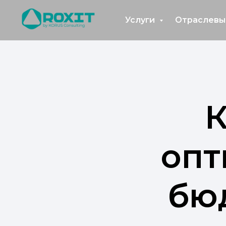
Услуги
Отраслевы
К
опт
бюд