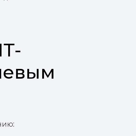
Т-
чевым
нию: