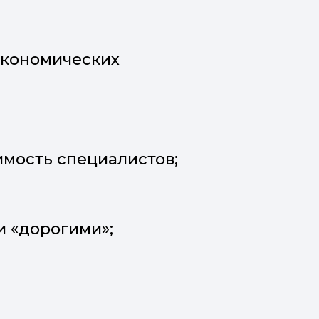
экономических
имость специалистов;
и «дорогими»;