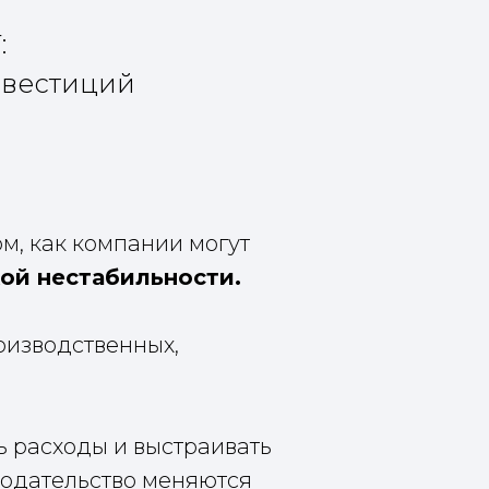
:
нвестиций
м, как компании могут
ой нестабильности.
оизводственных,
ь расходы и выстраивать
онодательство меняются