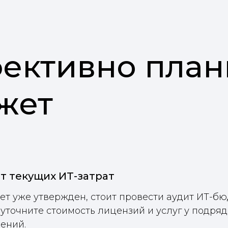
фективно план
жет
т текущих ИТ-затрат
т уже утвержден, стоит провести аудит ИТ-бю
 уточните стоимость лицензий и услуг у подря
ений.