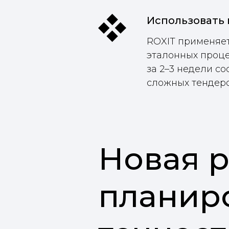
Использовать
ROXIT применяет
эталонных проце
за 2–3 недели со
сложных тендеро
Новая р
планиро