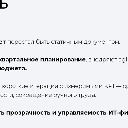
ь
ет
перестал быть статичным документом.
квартальное планирование
, внедряют ag
бюджета.
 короткие итерации с измеримыми KPI — ср
ости, сокращение ручного труда.
ь прозрачность и управляемость ИТ-фи